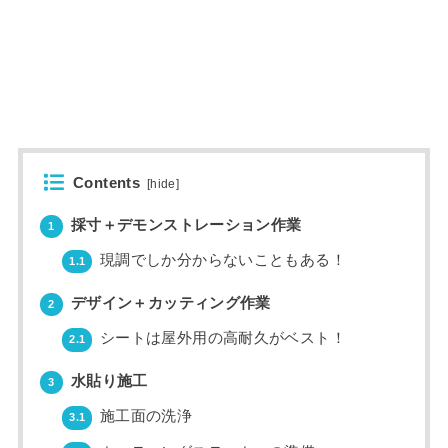
Contents
[
hide
]
採寸＋デモンストレーション作業
1
現調でしか分からないこともある！
1.1
デザイン＋カッティング作業
2
シートは屋外用の高耐久がベスト！
2.1
水貼り施工
3
施工面の洗浄
3.1