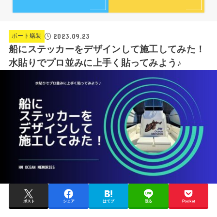
2023.09.23
ボート艤装
船にステッカーをデザインして施工してみた！
水貼りでプロ並みに上手く貼ってみよう♪
ポスト
シェア
はてブ
送る
Pocket