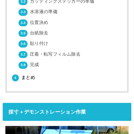
カッティングステッカーの準備
3.2
水溶液の準備
3.3
位置決め
3.4
台紙除去
3.5
貼り付け
3.6
圧着・転写フィルム除去
3.7
完成
3.8
まとめ
4
採寸＋デモンストレーション作業