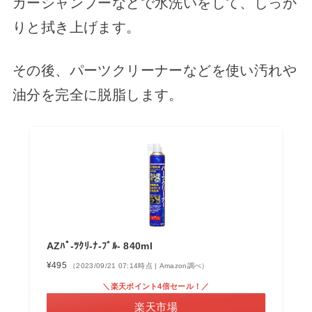
カーシャンプーなどで水洗いをして、しっか
りと拭き上げます。
その後、パーツクリーナーなどを使い汚れや
油分を完全に脱脂します。
AZﾊﾟ-ﾂｸﾘ-ﾅ-ﾌﾞﾙ- 840ml
¥495
（2023/09/21 07:14時点 | Amazon調べ）
＼楽天ポイント4倍セール！／
楽天市場