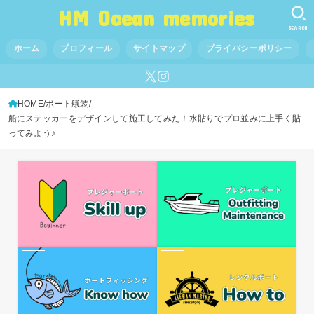
HM Ocean memories
SEARCH
ホーム
プロフィール
サイトマップ
プライバシーポリシー
HOME
ボート艤装
船にステッカーをデザインして施工してみた！水貼りでプロ並みに上手く貼
ってみよう♪