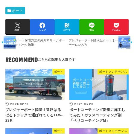
ボート
ポスト
シェア
はてブ
送る
Pocket
ボート保管方法の紹介マリーナボー
プレジャーボート購入記ボートオー
トパーク漁港
ナーになろう
RECOMMEND
ボート
ボートメンテナンス
2024.02.18
2023.03.20
プレジャーボート陸送！遠路はる
ボートコーティング新艇に施工し
ばるトラックで運ばれてくるTFW-
てみた！ガラスコーティング剤
23R
「ペリコーティングM」
ボート
ボートメンテナンス