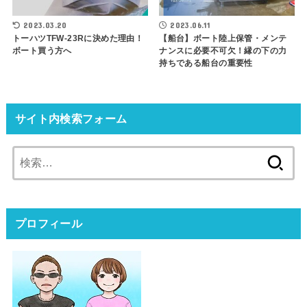
2023.03.20
2023.06.11
トーハツTFW-23Rに決めた理由！
【船台】ボート陸上保管・メンテ
ボート買う方へ
ナンスに必要不可欠！縁の下の力
持ちである船台の重要性
サイト内検索フォーム
検
索:
プロフィール