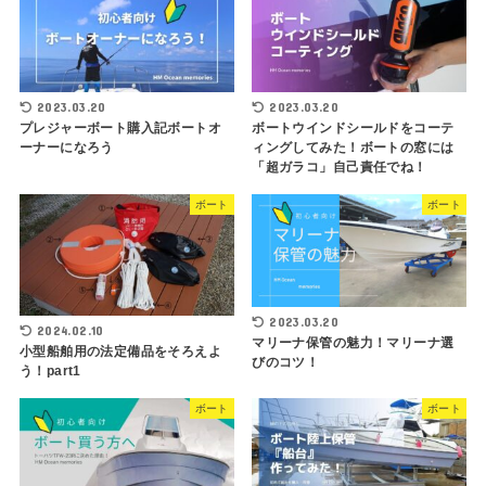
2023.03.20
2023.03.20
プレジャーボート購入記ボートオ
ボートウインドシールドをコーテ
ーナーになろう
ィングしてみた！ボートの窓には
「超ガラコ」自己責任でね！
ボート
ボート
2023.03.20
2024.02.10
マリーナ保管の魅力！マリーナ選
小型船舶用の法定備品をそろえよ
びのコツ！
う！part1
ボート
ボート