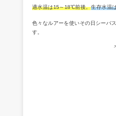
適水温は15～18℃前後。
生存水温は
色々なルアーを使いその日シーバ
す。