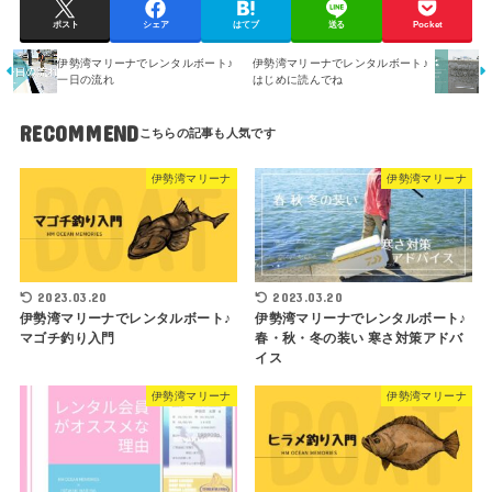
ポスト
シェア
はてブ
送る
Pocket
伊勢湾マリーナでレンタルボート♪
伊勢湾マリーナでレンタルボート♪
一日の流れ
はじめに読んでね
RECOMMEND
伊勢湾マリーナ
伊勢湾マリーナ
2023.03.20
2023.03.20
伊勢湾マリーナでレンタルボート♪
伊勢湾マリーナでレンタルボート♪
マゴチ釣り入門
春・秋・冬の装い 寒さ対策アドバ
イス
伊勢湾マリーナ
伊勢湾マリーナ