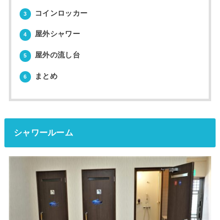
コインロッカー
3
屋外シャワー
4
屋外の流し台
5
まとめ
6
シャワールーム